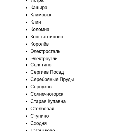
Истра
Кашира
Климовск
Клин
Коломна
Константиново
Королёв
Электросталь
Электроугли
Селятино
Сергиев Посад
Серебряные Пруды
Серпухов
Солнечногорск
Старая Купавна
Столбовая
Ступино
Сходня
Таганьково