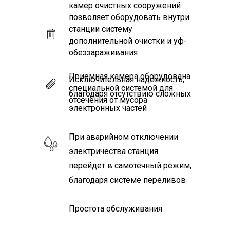
камер очистных сооружений
позволяет оборудовать внутри
станции систему
дополнительной очистки и уф-
обеззараживания
Приемная камера оборудована
Исключительная надежность,
специальной системой для
благодаря отсутствию сложных
отсечения от мусора
электронных частей
При аварийном отключении
электричества станция
перейдет в самотечный режим,
благодаря системе переливов
Простота обслуживания