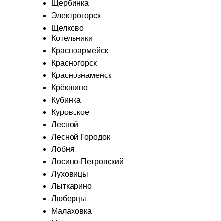
Щербинка
Электрогорск
Щелково
Котельники
Красноармейск
Красногорск
Краснознаменск
Крёкшино
Кубинка
Куровское
Лесной
Лесной Городок
Лобня
Лосино-Петровский
Луховицы
Лыткарино
Люберцы
Малаховка