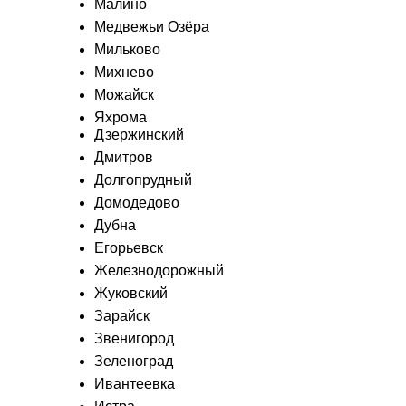
Малино
Медвежьи Озёра
Мильково
Михнево
Можайск
Яхрома
Дзержинский
Дмитров
Долгопрудный
Домодедово
Дубна
Егорьевск
Железнодорожный
Жуковский
Зарайск
Звенигород
Зеленоград
Ивантеевка