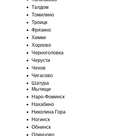
Талдом
Томилино
Троицк
Фрязино
Химки
Хорлово
Черноголовка
Черусти
Чехов
Чигасово
Шатура
Мытищи
Наро-Фоминск
Нахабино
Николина Гора
Ногинск
Обнинск
Одинцово