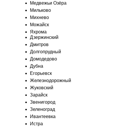
Медвежьи Озёра
Мильково
Михнево
Можайск
Яхрома
Дзержинский
Дмитров
Долгопрудный
Домодедово
Дубна
Егорьевск
Железнодорожный
Жуковский
Зарайск
Звенигород
Зеленоград
Ивантеевка
Истра