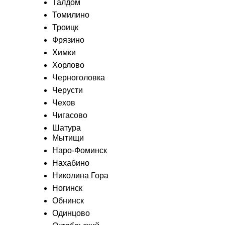
Талдом
Томилино
Троицк
Фрязино
Химки
Хорлово
Черноголовка
Черусти
Чехов
Чигасово
Шатура
Мытищи
Наро-Фоминск
Нахабино
Николина Гора
Ногинск
Обнинск
Одинцово